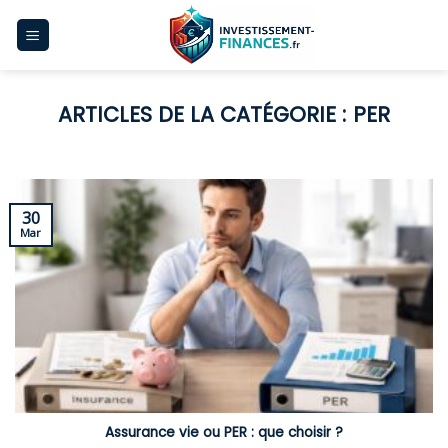
Skip
to
content
PER
30
Mar
Assurance vie ou PER : que choisir ?