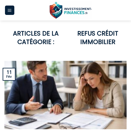
Skip
to
content
REFUS CRÉDIT
IMMOBILIER
11
Fév