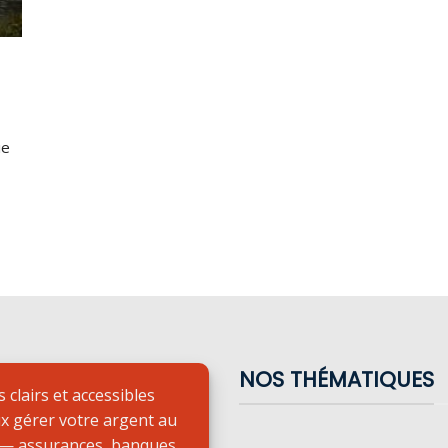
ue
NOS THÉMATIQUES
 clairs et accessibles
x gérer votre argent au
 — assurances, banques,