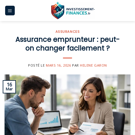
Skip
to
content
ASSURANCES
Assurance emprunteur : peut-
on changer facilement ?
POSTÉ LE
MARS 16, 2026
PAR
HELENE GARON
16
Mar