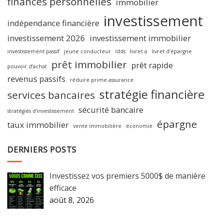
finances personnelles
immobilier
investissement
indépendance financière
investissement 2026
investissement immobilier
investissement passif
jeune conducteur
ldds
livret a
livret d'épargne
prêt immobilier
prêt rapide
pouvoir d’achat
revenus passifs
réduire prime assurance
stratégie financière
services bancaires
sécurité bancaire
stratégies d'investissement
épargne
taux immobilier
vente immobilière
économie
DERNIERS POSTS
Investissez vos premiers 5000$ de manière
efficace
août 8, 2026