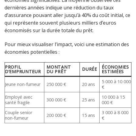
économies significatives. La moyenne observée ces
dernières années indique une réduction du taux
d’assurance pouvant aller jusqu’à 40% du coût initial, ce
qui représente souvent plusieurs milliers d’euros
économisés sur la durée totale du prêt.
Pour mieux visualiser l’impact, voici une estimation des
économies potentielles :
PROFIL
MONTANT
ÉCONOMIES
DURÉE
D’EMPRUNTEUR
DU PRÊT
ESTIMÉES
5 000 à 10 000
Jeune non-fumeur
250 000 €
20 ans
€
Employé avec
10 000 à 15
300 000 €
25 ans
santé fragile
000 €
Couple senior
3 000 à 8 000
200 000 €
15 ans
non-fumeur
€