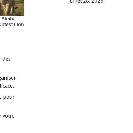
juillet 28, 2026
r des
ganiser
icace.
es pour
r votre