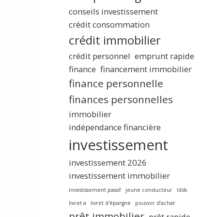
conseils investissement
crédit consommation
crédit immobilier
crédit personnel
emprunt rapide
finance
financement immobilier
finance personnelle
finances personnelles
immobilier
indépendance financière
investissement
investissement 2026
investissement immobilier
investissement passif
jeune conducteur
ldds
livret a
livret d'épargne
pouvoir d’achat
prêt immobilier
prêt rapide