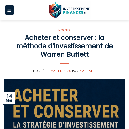
Skip
to
content
FOCUS
Acheter et conserver : la
méthode d’investissement de
Warren Buffett
POSTÉ LE
MAI 14, 2026
PAR
NATHALIE
14
Mai