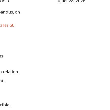
juillet 28, 2026
épandus, on
z les 60
es
n relation.
nt.
cible.