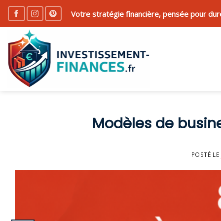
Skip
Votre stratégie financière, pensée pour dur
to
content
Modèles de busine
POSTÉ LE