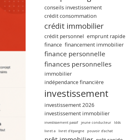
conseils investissement
crédit consommation
crédit immobilier
crédit personnel
emprunt rapide
finance
financement immobilier
finance personnelle
finances personnelles
immobilier
indépendance financière
investissement
investissement 2026
investissement immobilier
investissement passif
jeune conducteur
ldds
livret a
livret d'épargne
pouvoir d’achat
prêt immobilier
prêt rapide