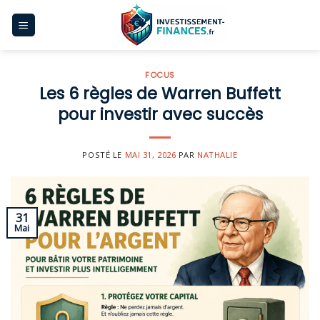
Skip
to
content
FOCUS
Les 6 règles de Warren Buffett
pour investir avec succès
POSTÉ LE
MAI 31, 2026
PAR
NATHALIE
31
Mai